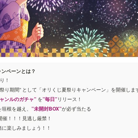
ャンペーンとは？
祭り！
お祭り期間” として「オリくじ夏祭りキャンペーン」を開催しま
ャンルのガチャ” 
を
”毎日”
リリース！
を垣根を越え、
”未開封BOX”
が必ず当たる
開催！！！見逃し厳禁！
緒に楽しみましょう！！