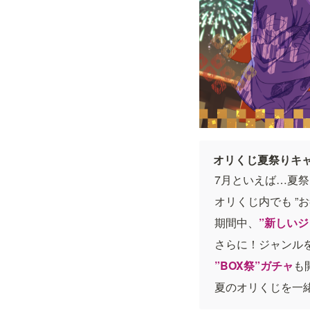
オリくじ夏祭りキ
7月といえば…夏
オリくじ内でも ”
期間中、
”新しいジ
さらに！ジャンル
”BOX祭”ガチャ
も
夏のオリくじを一