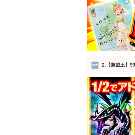
2.【遊戯王】999J
🆕