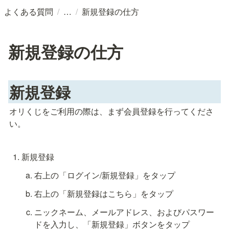
/
/
よくある質問
新規登録の仕方
新規登録の仕方
新規登録
オリくじをご利用の際は、まず会員登録を行ってくださ
い。
新規登録
右上の「ログイン/新規登録」をタップ
右上の「新規登録はこちら」をタップ
ニックネーム、メールアドレス、およびパスワー
ドを入力し、「新規登録」ボタンをタップ