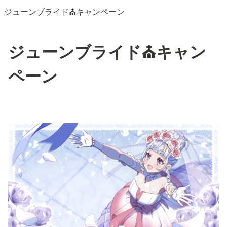
ジューンブライド⛪️キャンペーン
ジューンブライド⛪️キャン
ペーン