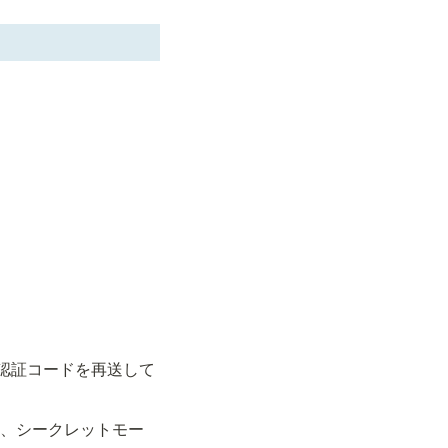
。
認証コードを再送して
合も、シークレットモー