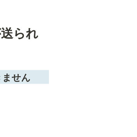
が送られ
きません